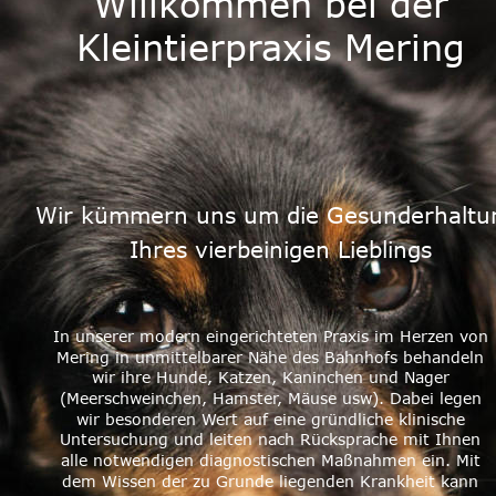
Willkommen bei der 
Kleintierpraxis Mering
Wir kümmern uns um die Gesunderhaltu
 Ihres vierbeinigen Lieblings
In unserer modern eingerichteten Praxis im Herzen von 
Mering in unmittelbarer Nähe des Bahnhofs behandeln 
wir ihre Hunde, Katzen, Kaninchen und Nager 
(Meerschweinchen, Hamster, Mäuse usw). Dabei legen 
wir besonderen Wert auf eine gründliche klinische 
Untersuchung und leiten nach Rücksprache mit Ihnen 
alle notwendigen diagnostischen Maßnahmen ein. Mit 
dem Wissen der zu Grunde liegenden Krankheit kann 