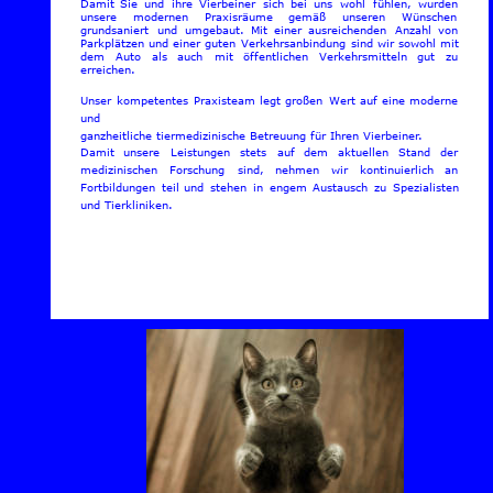
Damit
Sie
und
ihre
Vierbeiner
sich
bei
uns
wohl
fühlen,
wurden 
unsere
modernen
Praxisräume
gemäß
unseren
Wünschen 
grundsaniert
und
umgebaut.
Mit
einer
ausreichenden
Anzahl
von 
Parkplätzen
und
einer
guten
Verkehrsanbindung
sind
wir
sowohl
mit 
dem
Auto
als
auch
mit
öffentlichen
Verkehrsmitteln
gut
zu 
erreichen.
Unser
kompetentes
Praxisteam
legt
großen
Wert
auf
eine
moderne 
und 
ganzheitliche tiermedizinische Betreuung für Ihren Vierbeiner. 
Damit
unsere
Leistungen
stets
auf
dem
aktuellen
Stand
der 
medizinischen
Forschung
sind,
nehmen
wir
kontinuierlich
an 
Fortbildungen
teil
und
stehen
in
engem
Austausch
zu
Spezialisten 
und Tierkliniken.