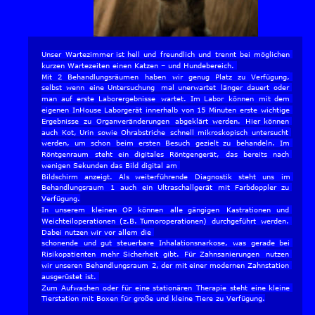
Unser  
Wartezimmer  
ist  
hell  
und  
freundlich  
und  
trennt  
bei  
möglichen 
kurzen Wartezeiten einen Katzen – und Hundebereich. 
Mit   
2   
Behandlungsräumen   
haben   
wir   
genug   
Platz   
zu   
Verfügung, 
selbst  
wenn  
eine  
Untersuchung  
mal  
unerwartet  
länger  
dauert  
oder 
man  
auf  
erste  
Laborergebnisse  
wartet.  
Im  
Labor  
können  
mit  
dem 
eigenen  
InHouse  
Laborgerät  
innerhalb  
von  
15  
Minuten  
erste  
wichtige 
Ergebnisse  
zu  
Organveränderungen  
abgeklärt  
werden.  
Hier  
können 
auch  
Kot,  
Urin  
sowie  
Ohrabstriche  
schnell  
mikroskopisch  
untersucht 
werden,  
um  
schon  
beim  
ersten  
Besuch  
gezielt  
zu  
behandeln.  
Im 
Röntgenraum   
steht   
ein   
digitales   
Röntgengerät,   
das   
bereits   
nach 
wenigen Sekunden das Bild digital am 
Bildschirm   
anzeigt.   
Als   
weiterführende   
Diagnostik   
steht   
uns   
im 
Behandlungsraum   
1   
auch   
ein   
Ultraschallgerät   
mit   
Farbdoppler   
zu 
Verfügung.
In   
unserem   
kleinen   
OP   
können   
alle   
gängigen   
Kastrationen   
und 
Weichteiloperationen  
(z.B.  
Tumoroperationen)  
durchgeführt  
werden. 
Dabei nutzen wir vor allem die 
schonende  
und  
gut  
steuerbare  
Inhalationsnarkose,  
was  
gerade  
bei 
Risikopatienten  
mehr  
Sicherheit  
gibt.  
Für  
Zahnsanierungen  
nutzen 
wir  
unseren  
Behandlungsraum  
2,  
der  
mit  
einer  
modernen  
Zahnstation 
ausgerüstet ist. 
Zum  
Aufwachen  
oder  
für  
eine  
stationären  
Therapie  
steht  
eine  
kleine 
Tierstation mit Boxen für große und kleine Tiere zu Verfügung.