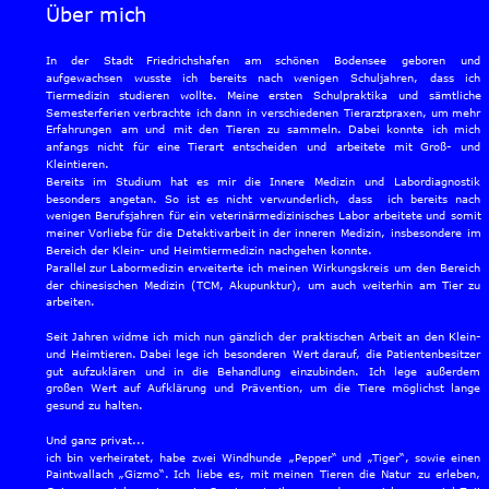
Über mich
In
der
Stadt
Friedrichshafen
am
schönen
Bodensee
geboren
und 
aufgewachsen
wusste
ich
bereits
nach
wenigen
Schuljahren,
dass
ich 
Tiermedizin
studieren
wollte.
Meine
ersten
Schulpraktika
und
sämtliche 
Semesterferien
verbrachte
ich
dann
in
verschiedenen
Tierarztpraxen,
um
mehr 
Erfahrungen
am
und
mit
den
Tieren
zu
sammeln.
Dabei
konnte
ich
mich 
anfangs
nicht
für
eine
Tierart
entscheiden
und
arbeitete
mit
Groß-
und 
Kleintieren.
Bereits
im
Studium
hat
es
mir
die
Innere
Medizin
und
Labordiagnostik 
besonders
angetan.
So
ist
es
nicht
verwunderlich,
dass
ich
bereits
nach 
wenigen
Berufsjahren
für
ein
veterinärmedizinisches
Labor
arbeitete
und
somit
meiner
Vorliebe
für
die
Detektivarbeit
in
der
inneren
Medizin,
insbesondere
im 
Bereich der Klein- und Heimtiermedizin nachgehen konnte.
Parallel
zur
Labormedizin
erweiterte
ich
meinen
Wirkungskreis
um
den
Bereich 
der
chinesischen
Medizin
(TCM,
Akupunktur),
um
auch
weiterhin
am
Tier
zu 
arbeiten.
Seit
Jahren
widme
ich
mich
nun
gänzlich
der
praktischen
Arbeit
an
den
Klein- 
und
Heimtieren.
Dabei
lege
ich
besonderen
Wert
darauf,
die
Patientenbesitzer 
gut
aufzuklären
und
in
die
Behandlung
einzubinden.
Ich
lege
außerdem 
großen
Wert
auf
Aufklärung
und
Prävention,
um
die
Tiere
möglichst
lange 
gesund zu halten.
Und ganz privat...
ich
bin
verheiratet,
habe
zwei
Windhunde
„Pepper“
und
„Tiger“,
sowie
einen 
Paintwallach
„Gizmo“.
Ich
liebe
es,
mit
meinen
Tieren
die
Natur
zu
erleben, 