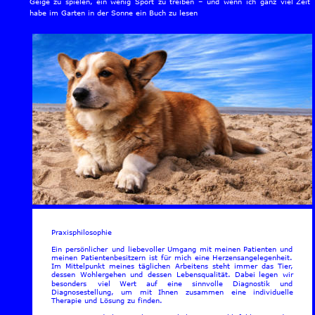
Geige
zu
spielen,
ein
wenig
Sport
zu
treiben
–
und
wenn
ich
ganz
viel
Zeit 
habe im Garten in der Sonne ein Buch zu lesen
Praxisphilosophie
Ein
persönlicher
und
liebevoller
Umgang
mit
meinen
Patienten
und 
meinen
Patientenbesitzern
ist
für
mich
eine
Herzensangelegenheit. 
Im
Mittelpunkt
meines
täglichen
Arbeitens
steht
immer
das
Tier, 
dessen
Wohlergehen
und
dessen
Lebensqualität.
Dabei
legen
wir 
besonders
viel
Wert
auf
eine
sinnvolle
Diagnostik
und 
Diagnosestellung,
um
mit
Ihnen
zusammen
eine
individuelle 
Therapie und Lösung zu finden.